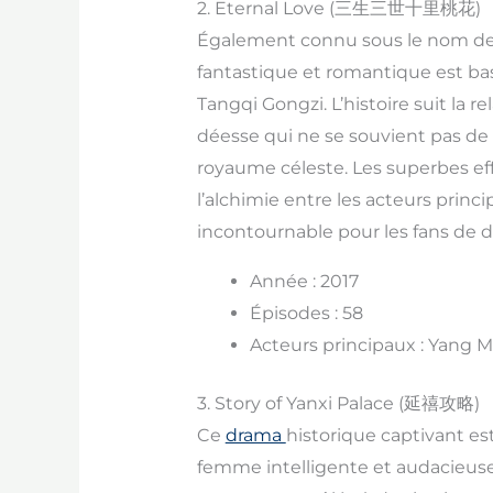
2. Eternal Love (三生三世十里桃花)
Également connu sous le nom d
fantastique et romantique est b
Tangqi Gongzi. L’histoire suit la 
déesse qui ne se souvient pas de s
royaume céleste. Les superbes ef
l’alchimie entre les acteurs princip
incontournable pour les fans de d
Année : 2017
Épisodes : 58
Acteurs principaux : Yang M
3. Story of Yanxi Palace (延禧攻略)
Ce
drama
historique captivant es
femme intelligente et audacieuse 